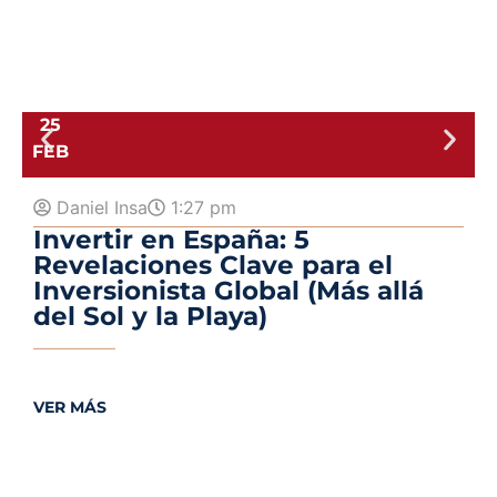
25
9 
FEB
Daniel Insa
1:27 pm
Invertir en España: 5
Revelaciones Clave para el
Inversionista Global (Más allá
del Sol y la Playa)
V
VER MÁS