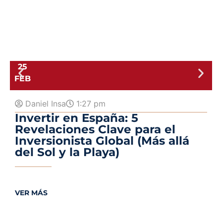
25
9 
FEB
Daniel Insa
1:27 pm
Invertir en España: 5
Revelaciones Clave para el
Inversionista Global (Más allá
del Sol y la Playa)
V
VER MÁS