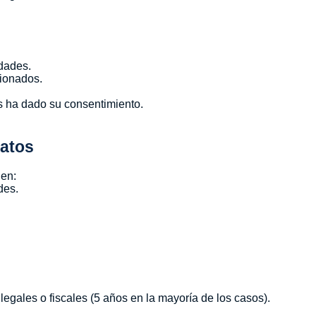
edades.
cionados.
s ha dado su consentimiento.
Datos
 en:
des.
egales o fiscales (5 años en la mayoría de los casos).