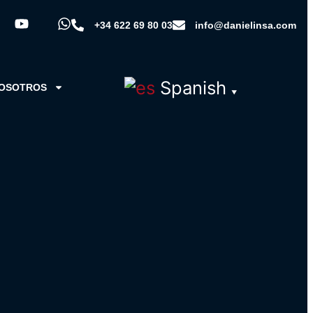
+34 622 69 80 03
info@danielinsa.com
Spanish
NOSOTROS
▼